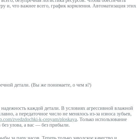
 всего, безупречная логистика ресурсов. Чтобы обеспечить
ру и, что важнее всего, график кормления. Автоматизация этих
ечной детали. (Вы же понимаете, о чем я?)
 надежность каждой детали. В условиях агрессивной влажной
вно, а передаточное число не менялось из-за износа зубьев,
up.com/zvedzdochki-k-cepyam/ploskaya
. Только использование
без улова, а вас — без прибыли.
бы за пару часов. Теперь только заводское качество и