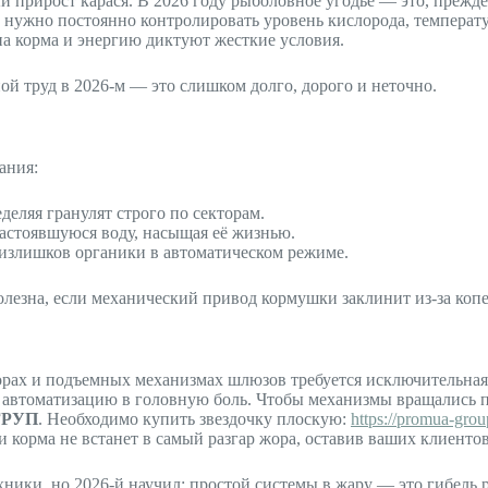
й прирост карася. В 2026 году рыболовное угодье — это, прежде
 нужно постоянно контролировать уровень кислорода, температу
на корма и энергию диктуют жесткие условия.
ой труд в 2026-м — это слишком долго, дорого и неточно.
ания:
еляя гранулят строго по секторам.
астоявшуюся воду, насыщая её жизнью.
излишков органики в автоматическом режиме.
олезна, если механический привод кормушки заклинит из-за копе
орах и подъемных механизмах шлюзов требуется исключительная
 автоматизацию в головную боль. Чтобы механизмы вращались пла
ГРУП
. Необходимо купить звездочку плоскую:
https://promua-gro
орма не встанет в самый разгар жора, оставив ваших клиентов 
ики, но 2026-й научил: простой системы в жару — это гибель ры