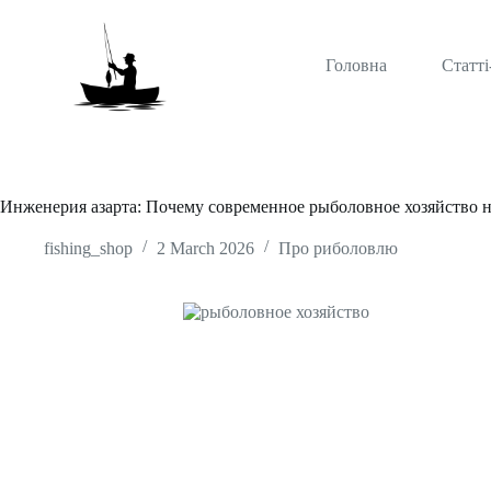
S
k
i
Головна
Статті
p
t
o
c
o
n
t
Инженерия азарта: Почему современное рыболовное хозяйство н
e
n
fishing_shop
2 March 2026
Про риболовлю
t