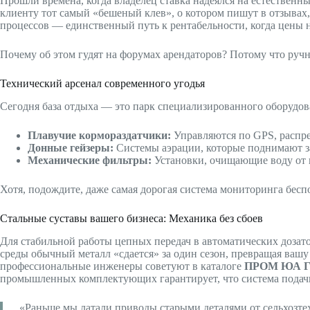
Прошли времена, когда владелец ставка надеялся на естественны
клиенту тот самый «бешеный клев», о котором пишут в отзывах,
процессов — единственный путь к рентабельности, когда цены 
Почему об этом гудят на форумах арендаторов? Потому что ручн
Технический арсенал современного угодья
Сегодня база отдыха — это парк специализированного оборудов
Плавучие кормораздатчики:
Управляются по GPS, распред
Донные гейзеры:
Системы аэрации, которые поднимают з
Механические фильтры:
Установки, очищающие воду от 
Хотя, подождите, даже самая дорогая система мониторинга бесп
Стальные суставы вашего бизнеса: Механика без сбоев
Для стабильной работы цепных передач в автоматических дозат
среды обычный металл «сдается» за один сезон, превращая вашу
профессиональные инженеры советуют в каталоге
ПРОМ ЮА 
промышленных комплектующих гарантирует, что система подачи к
«Раньше мы латали приводы старыми деталями от сельхозтехн